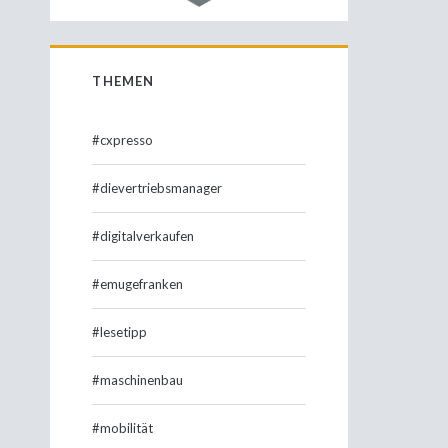
THEMEN
#cxpresso
#dievertriebsmanager
#digitalverkaufen
#emugefranken
#lesetipp
#maschinenbau
#mobilität