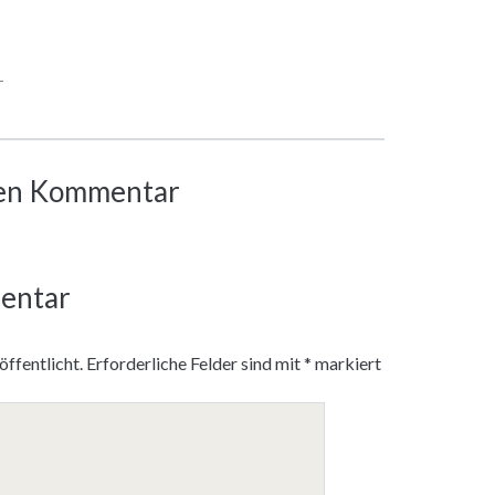
T
inen Kommentar
entar
ffentlicht.
Erforderliche Felder sind mit
*
markiert