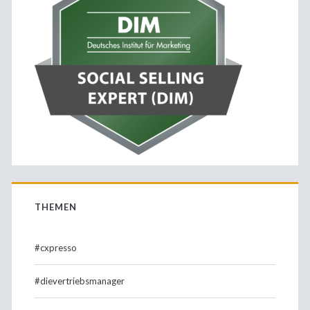
führen
THEMEN
#cxpresso
#dievertriebsmanager