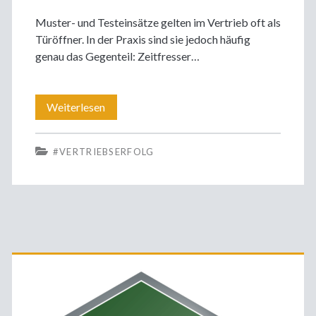
Muster- und Testeinsätze gelten im Vertrieb oft als
Türöffner. In der Praxis sind sie jedoch häufig
genau das Gegenteil: Zeitfresser…
Kein
Weiterlesen
Test
#VERTRIEBSERFOLG
ohne
Entscheidungspunkt
–
Muster-
Primäre
und
Sidebar
Testeinsätze
richtig