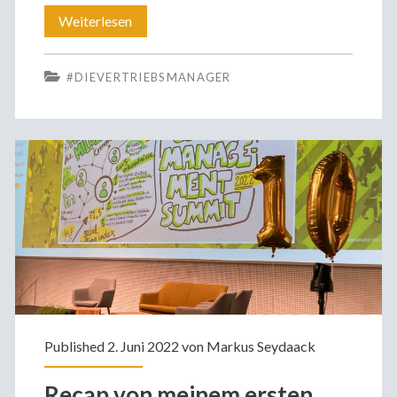
VNet
Weiterlesen
am
#DIEVERTRIEBSMANAGER
Donnerstag,
30.
Juni
2022
Published 2. Juni 2022 von
Markus Seydaack
Recap von meinem ersten