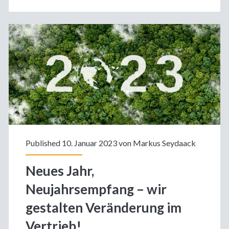
Zeiten
und
Chancen
für
Wachstum.
Published 10. Januar 2023 von
Markus Seydaack
Neues Jahr,
Neujahrsempfang – wir
gestalten Veränderung im
Vertrieb!