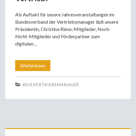
Als Auftakt für unsere Jahresveranstaltungen im
Bundesverband der Vertriebsmanager lädt unsere
Präsidentin, Christina Riese, Mitglieder, Noch-
Nicht-Mitglieder und Förderpartner zum
digitalen…
Neues
Weiterlesen
Jahr,
#DIEVERTRIEBSMANAGER
Neujahrsempfang
–
wir
gestalten
Primäre
Veränderung