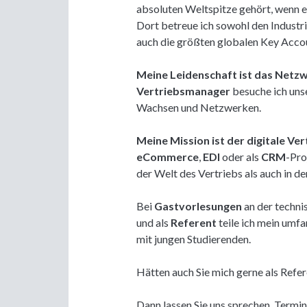
absoluten Weltspitze gehört, wenn 
Dort betreue ich sowohl den Industri
auch die größten globalen Key Acc
Meine Leidenschaft ist das Netz
Vertriebsmanager
besuche ich un
Wachsen und Netzwerken.
Meine Mission ist der digitale Ver
eCommerce
,
EDI
oder als
CRM
-Pro
der Welt des Vertriebs als auch in 
Bei
Gastvorlesungen
an der techni
und als
Referent
teile ich mein umf
mit jungen Studierenden.
Hätten auch Sie mich gerne als Refe
Dann lassen Sie uns sprechen. Termine