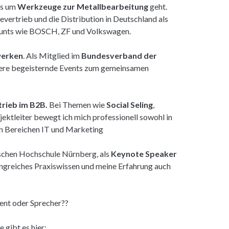
es um
Werkzeuge zur Metallbearbeitung
geht.
evertrieb und die Distribution in Deutschland als
ounts wie BOSCH, ZF und Volkswagen.
werken
. Als Mitglied im
Bundesverband der
sere begeisternde Events zum gemeinsamen
trieb im B2B.
Bei Themen wie
Social Seling
,
jektleiter bewegt ich mich professionell sowohl in
den Bereichen IT und Marketing
schen Hochschule Nürnberg, als
Keynote Speaker
angreiches Praxiswissen und meine Erfahrung auch
rent oder Sprecher??
 gibt es hier: