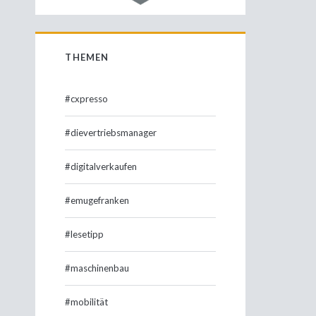
THEMEN
#cxpresso
#dievertriebsmanager
#digitalverkaufen
#emugefranken
#lesetipp
#maschinenbau
#mobilität