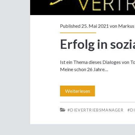
Published 25. Mai 2021 von
Markus
Erfolg in soz
Ist ein Thema dieses Dialoges von To
Meine schon 26 Jahre…
Erfolg
Weiterlesen
in
#DIEVERTRIEBSMANAGER
#D
sozialen
Netzwerken!