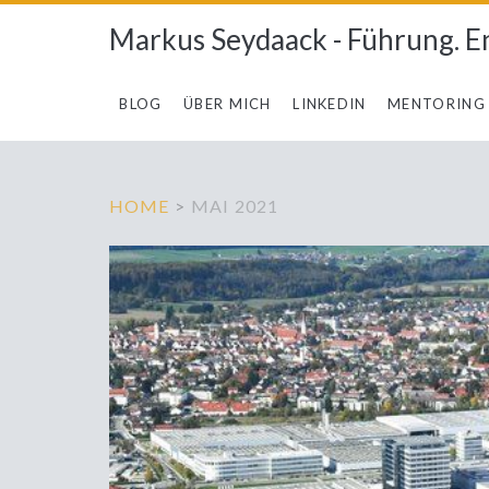
Markus Seydaack - Führung. E
BLOG
ÜBER MICH
LINKEDIN
MENTORING
HOME
>
MAI 2021
Monat:
<span>Mai
2021</span>