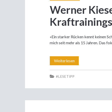
Werner Kiese
Kraftrainings 
«Ein starker Rücken kennt keinen Sc
mich seit mehr als 15 Jahren. Das fo
Werner
Weiterlesen
Kieser:
#LESETIPP
Der
Pionier
des
Kraftrainings