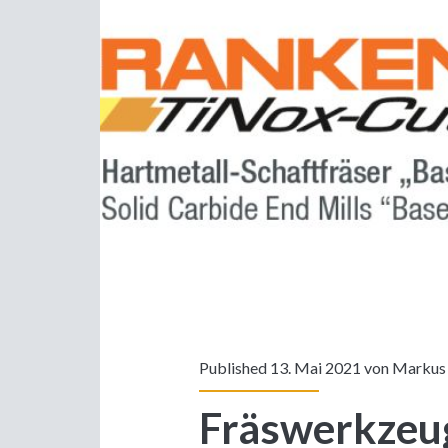
ist
tot
Published 13. Mai 2021 von
Markus
Fräswerkzeug