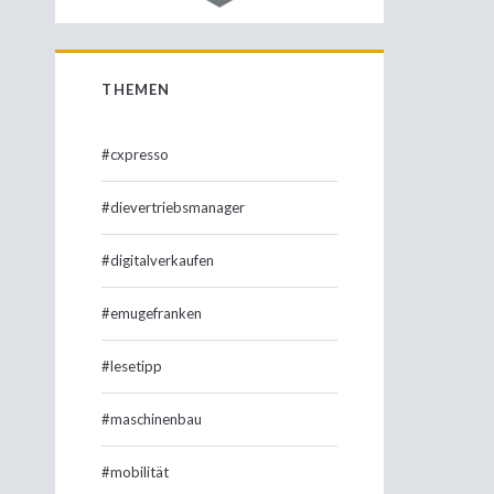
THEMEN
#cxpresso
#dievertriebsmanager
#digitalverkaufen
#emugefranken
#lesetipp
#maschinenbau
#mobilität