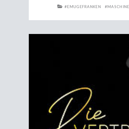
#EMUGEFRANKEN
#MASCHIN
GROB!