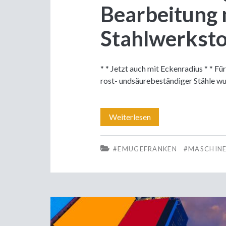
Bearbeitung 
Stahlwerksto
* * Jetzt auch mit Eckenradius * * F
rost- undsäurebeständiger Stähle w
Fräswerkzeuge
Weiterlesen
für
#EMUGEFRANKEN
#MASCHIN
die
Bearbeitung
nichtrostender
Stahlwerkstoffe