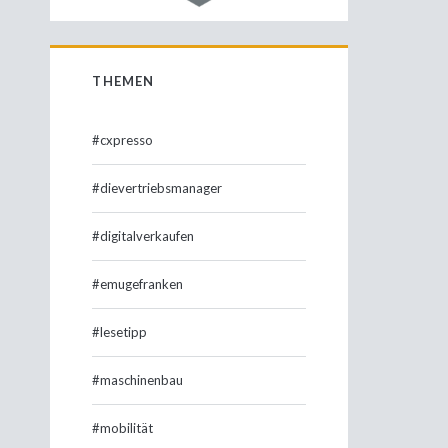
THEMEN
#cxpresso
#dievertriebsmanager
#digitalverkaufen
#emugefranken
#lesetipp
#maschinenbau
#mobilität