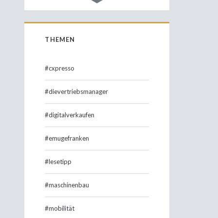
THEMEN
#cxpresso
#dievertriebsmanager
#digitalverkaufen
#emugefranken
#lesetipp
#maschinenbau
#mobilität