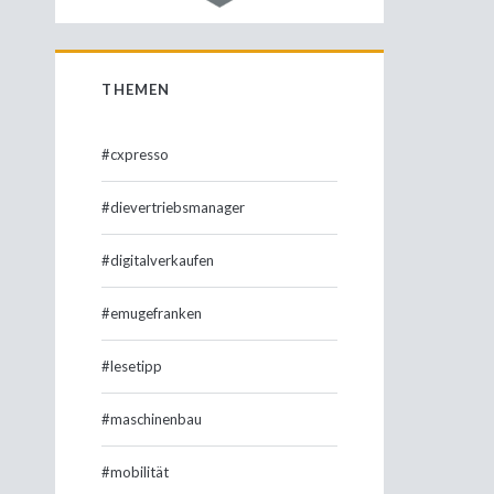
THEMEN
#cxpresso
#dievertriebsmanager
#digitalverkaufen
#emugefranken
#lesetipp
#maschinenbau
#mobilität