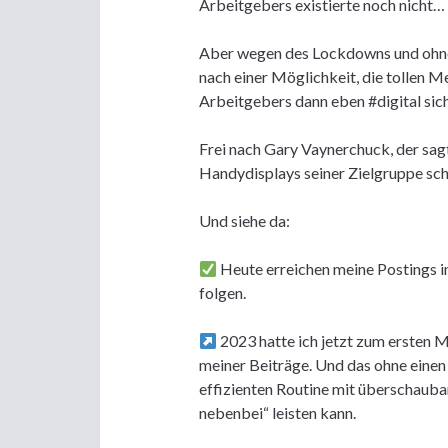
Arbeitgebers existierte noch nicht…
Aber wegen des Lockdowns und ohne
nach einer Möglichkeit, die tollen
Arbeitgebers dann eben #digital sic
Frei nach Gary Vaynerchuck, der sagt
Handydisplays seiner Zielgruppe schaf
Und siehe da:
Heute erreichen meine Postings in
folgen.
2023 hatte ich jetzt zum ersten Ma
meiner Beiträge. Und das ohne einen
effizienten Routine mit überschaubar
nebenbei“ leisten kann.