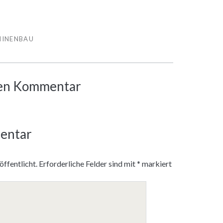
HINENBAU
inen Kommentar
entar
ffentlicht.
Erforderliche Felder sind mit
*
markiert