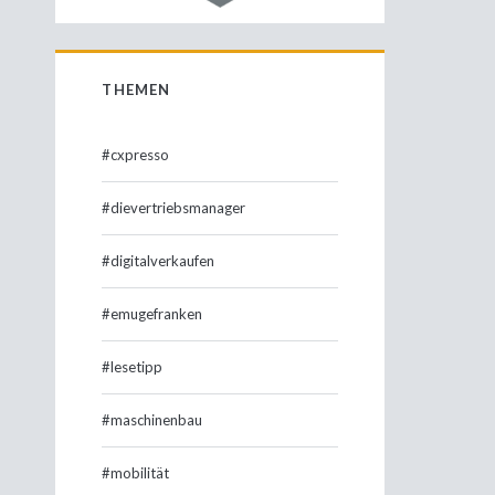
THEMEN
#cxpresso
#dievertriebsmanager
#digitalverkaufen
#emugefranken
#lesetipp
#maschinenbau
#mobilität