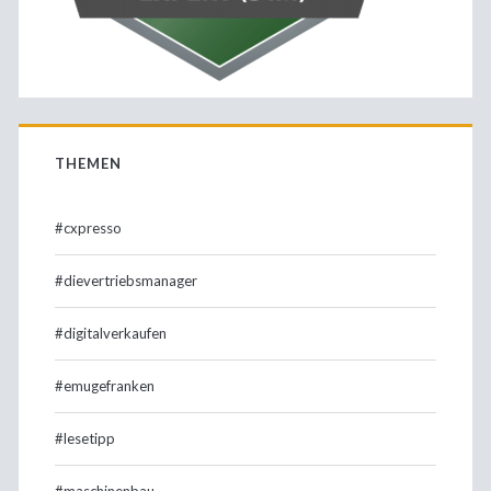
THEMEN
#cxpresso
#dievertriebsmanager
#digitalverkaufen
#emugefranken
#lesetipp
#maschinenbau