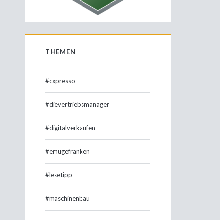
THEMEN
#cxpresso
#dievertriebsmanager
#digitalverkaufen
#emugefranken
#lesetipp
#maschinenbau