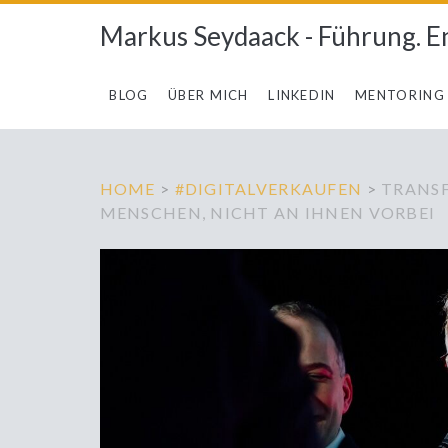
Markus Seydaack - Führung. E
BLOG
ÜBER MICH
LINKEDIN
MENTORING
HOME
>
#DIGITALVERKAUFEN
>
TRANSF
MENSCHEN, NICHT AN IHNEN VORBEI