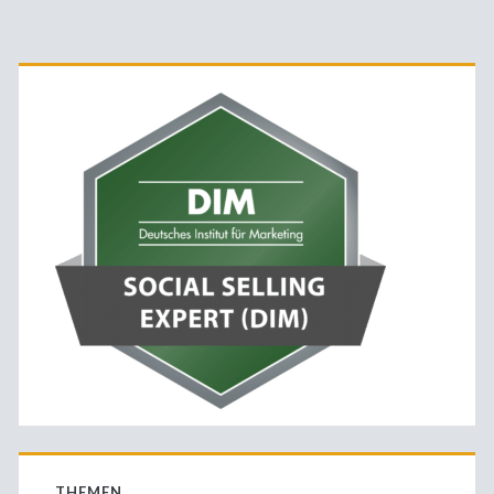
Primäre
Sidebar
THEMEN