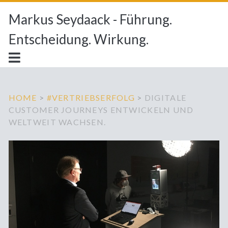
Markus Seydaack - Führung.
Entscheidung. Wirkung.
HOME
>
#VERTRIEBSERFOLG
>
DIGITALE
CUSTOMER JOURNEYS ENTWICKELN UND
WELTWEIT WACHSEN.