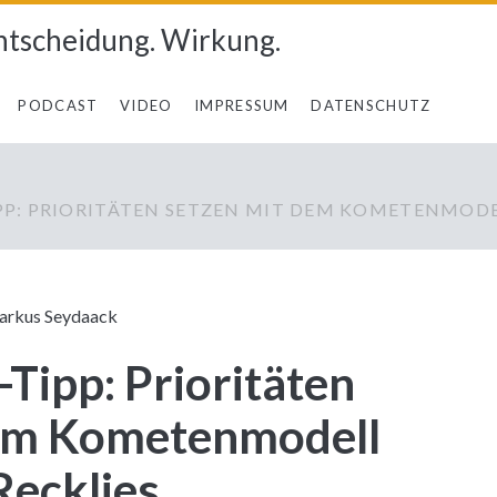
ntscheidung. Wirkung.
PODCAST
VIDEO
IMPRESSUM
DATENSCHUTZ
P: PRIORITÄTEN SETZEN MIT DEM KOMETENMODE
rkus Seydaack
ipp: Prioritäten
dem Kometenmodell
ecklies