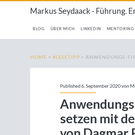
Markus Seydaack - Führung. E
BLOG
ÜBER MICH
LINKEDIN
MENTORING
HOME
>
#LESETIPP
>
ANWENDUNGS-TIP
Published 6. September 2020 von
Ma
Anwendungs-T
setzen mit 
von Dagmar R