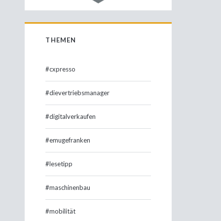
THEMEN
#cxpresso
#dievertriebsmanager
#digitalverkaufen
#emugefranken
#lesetipp
#maschinenbau
#mobilität